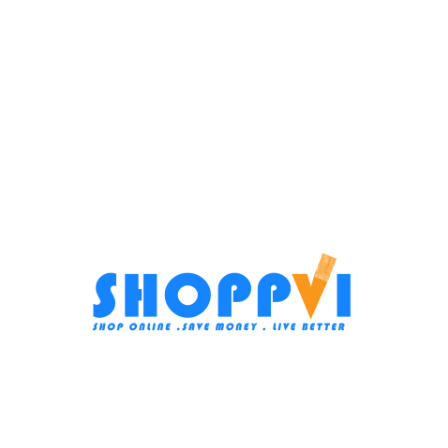
الوصف
مراجعات (0)
SHIPPING & DELIVERY
HM-500T
مضرب بيض
تورنيدو
مستمر إنتاجه
مضرب بيض
أبيض
500 وات