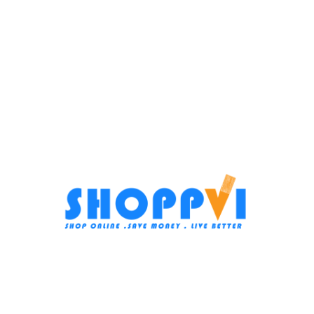
التصنيفات:
اجهزة منزلية كبيرة
,
بلت ان
Share:
منتجات ذات صلة
-16%
تكييف سبليت هاير، 2.25 حصان،
بارد فقط، ابيض – HSU-
18KCROCC
اجهزة منزلية كبيرة
,
تكييفات
,
منتجات مميزة
In stock
28.999
EGP
34.440
EGP